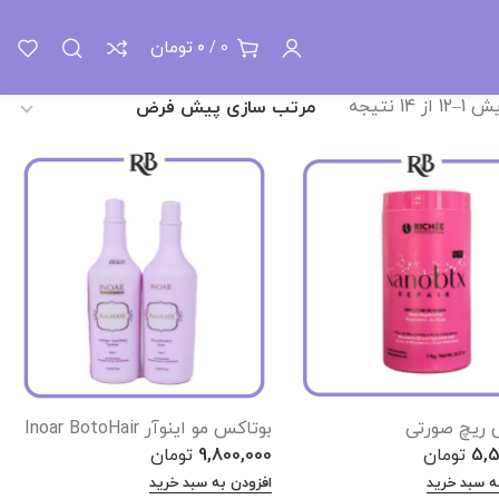
خانه
محصولات مو
احیای مو
تومان
0
/
0
 از 14 نتیجه
 ریچ صورتی
بوتاکس مو اینوآر Inoar BotoHair
5,5
تومان
9,800,000
تومان
ه سبد خرید
افزودن به سبد خرید