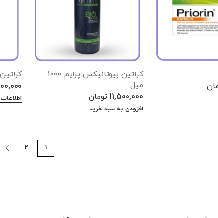
کراتین بیوتانیکس پرایم 1000
کراتین ریچ
میل
مان
00,000
11,500,000
تومان
اطلاعات 
افزودن به سبد خرید
۲
۱