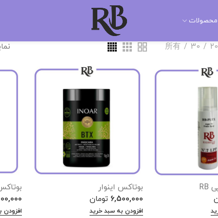
محصولات
20
30
所有
نمایش 1–12
RB
بوتاکس اینوار
بوتاکس
ن
6,500,000
تومان
00,000
ید
افزودن به سبد خرید
افزودن ب