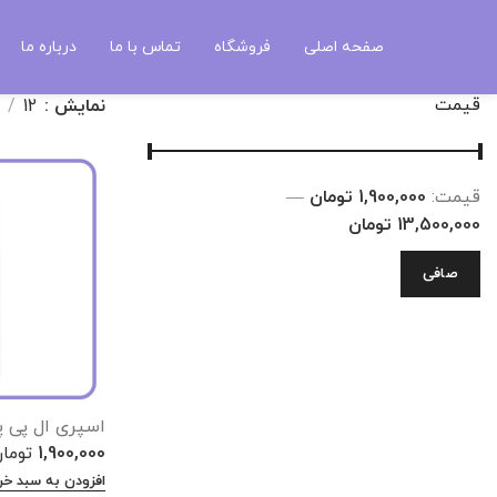
احیای مو
صفحه اصلی
فروشگاه
تماس با ما
درباره ما
قیمت
نمایش
12
قيمت:
1,900,000 تومان
—
13,500,000 تومان
صافی
اسپری ال پی پی 
1,900,000
توما
افزودن به سبد خر