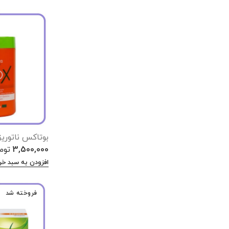
بوتاکس ناتوریز
3,500,000
توم
افزودن به سبد خر
فروخته شد