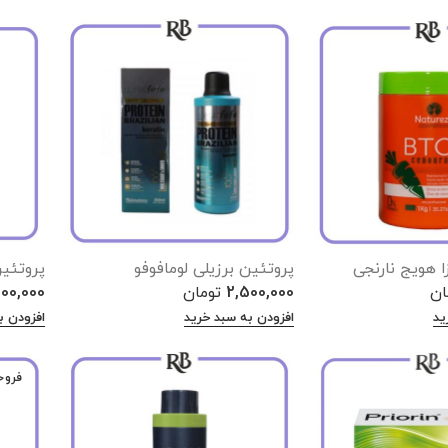
ا هویج نارنجی
پروتئین برزیلی لومافوفو
پروتئین
ان
2,500,000
تومان
200,000
ید
افزودن به سبد خرید
افزودن ب
فروخ