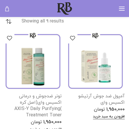
ضد لک
خانه
مراقبت پوستی
ضد لک
Showing all 9 results
آمپول ضد جوش آرتیشو
تونر ضدجوش و درمانی
اکسیس وای
اکسیس وای(اصل کره
)AXIS-Y Daily Purifying
1,950,000
تومان
Treatment Toner
افزودن به سبد خرید
1,950,000
تومان