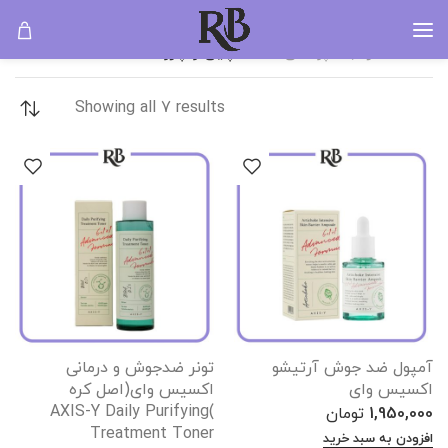
ضد چین و چروک
خانه
مراقبت پوستی
ضد چین و چروک
Showing all 7 results
آمپول ضد جوش آرتیشو
تونر ضدجوش و درمانی
اکسیس وای
اکسیس وای(اصل کره
)AXIS-Y Daily Purifying
1,950,000
تومان
Treatment Toner
افزودن به سبد خرید