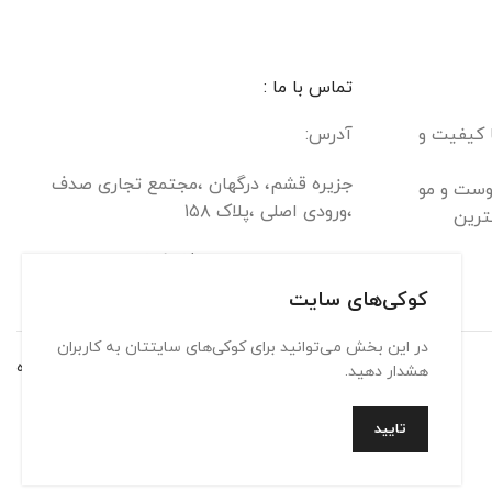
تماس با ما :
ا کیفیت و
آدرس:
جزیره قشم، درگهان ،مجتمع تجاری صدف
وست و مو
،ورودی اصلی ،پلاک ۱۵۸
ترین
تلفن : 09900313631/09303393903
کوکی‌های سایت
در این بخش می‌توانید برای کوکی‌های سایتتان به کاربران
تماس با ما
حریم شخصی
شرایط استفاده
هشدار دهید.
تایید