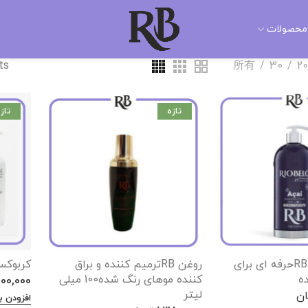
محصولات
ts
所有
30
20
تازه
تاز
کراتین برزیلی RBحرفه ای برای
روغن RBترمیم کننده و براق
کربوکس
ه
کننده موهای رنگ شده100 میلی
000,000
لیتر
ان
افزودن ب