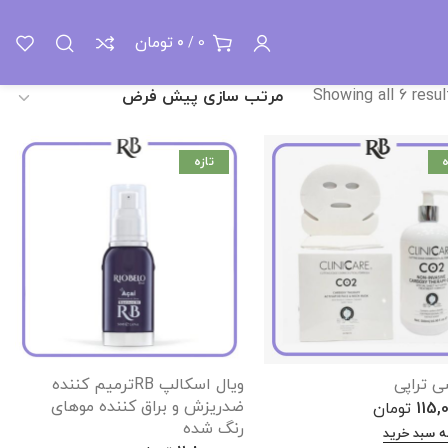
خانه
محصولات برچسب خورده “موهای بلوند و رنگ شده”
تومان
0
/
0
Showing all 6 resul
ه
تازه
ی تراپی
ویال اسکالپ RBترمیم کننده
ضدریزش و براق کننده موهای
115,
تومان
رنگ شده
ه سبد خرید