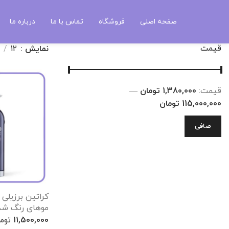
موهای بلوند و رنگ شده
صفحه اصلی
فروشگاه
تماس با ما
درباره ما
قیمت
نمایش
12
قيمت:
1,380,000 تومان
—
115,000,000 تومان
صافی
موهای رنگ شد
11,500,000
توم