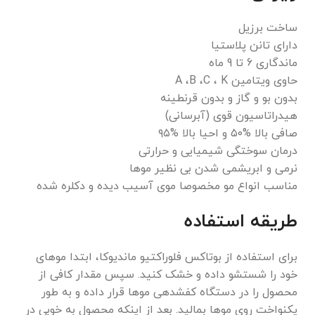
ساخت برزیل
دارای تانن پلاستیا
ماندگاری 6 تا 9 ماه
حاوی ویتامین A ،B ،C ، K
بدون بو و گاز و بدون قرنطینه
هیدراتاسیون قوی (آبرسانی)
صافی بالا %۵۰ و احیا بالا %۹۵
درمان سوختگی شیمیایی و حرارتی
نرمی و ابریشمی شدن بی نظیر موها
مناسب انواع مو مخصوصا موی آسیب دیده و دکلره شده
طریقه استفاده
برای استفاده از بوتاکس فلوراکتیو ماندیوکا، ابتدا موهای
خود را شستشو داده و خشک کنید. سپس مقدار کافی از
محصول را در دستگاه کفشدهی موها قرار داده و به طور
یکنواخت روی موها بمالید. بعد از اینکه محصول به خوبی در