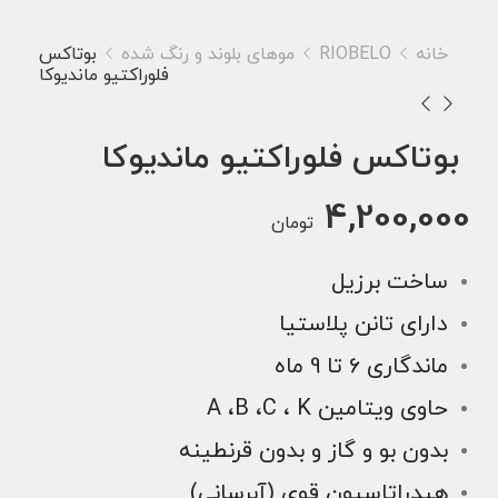
خانه
RIOBELO
موهای بلوند و رنگ شده
بوتاکس
فلوراکتیو ماندیوکا
بوتاکس فلوراکتیو ماندیوکا
4,200,000
تومان
ساخت برزیل
دارای تانن پلاستیا
ماندگاری 6 تا 9 ماه
حاوی ویتامین A ،B ،C ، K
بدون بو و گاز و بدون قرنطینه
هیدراتاسیون قوی (آبرسانی)