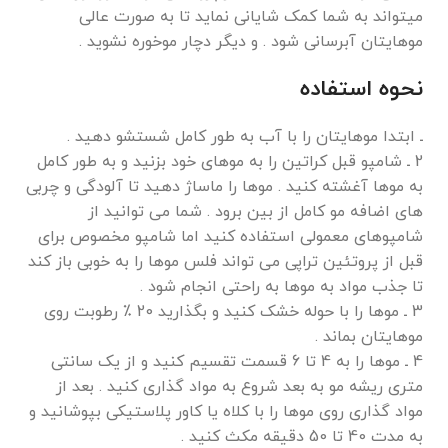
میتواند به شما کمک شایانی نماید تا به صورت عالی
موهایتان آبرسانی شود . و دیگر دچار موخوره نشوید .
نحوه استفاده
ـ ابتدا موهایتان را با آب به طور کامل شستشو دهید .
2 ـ شامپو قبل کراتین را به موهای خود بزنید و به طور کامل
به موها آغشته کنید . موها را ماساژ دهید تا آلودگی و چربی
های اضافه مو کامل از بین برود . شما می توانید از
شامپوهای معمولی استفاده کنید اما شامپو مخصوص برای
قبل از پروتئین تراپی می تواند فلس موها را به خوبی باز کند
تا جذب مواد به موها به راحتی انجام شود .
3 ـ موها را با حوله خشک کنید و بگذارید 20 ٪ رطوبت روی
موهایتان بماند .
4 ـ موها را به 4 تا 6 قسمت تقسیم کنید و از یک سانتی
متری ریشه مو به بعد شروع به مواد گذاری کنید . بعد از
مواد گذاری روی موها را با کلاه یا کاور پلاستیکی بپوشانید و
به مدت 40 تا 50 دقیقه مکث کنید .