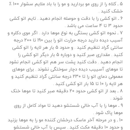
5 ـ کلاه را از روی مو بردارید و مو را با باد ملایم سشوار 100 ٪
خشک کنید .
6 ـ اتو کشی را با دقت و حوصله انجام دهید . تایم اتو کشی
حدود 3 تا 4 ساعت می باشد .
7 ـ نحوه اتو کشی بستگی به نوع موها دارد . اگر موی دکلره و
آسیب دیده دارید درجه حرارت اتو را بین 190 تا 200 درجه
سانتی گراد تنظیم کنید . و حدود 5 بار هر لایه را اتو کشی
کنید . مقداری صبر کنید و دوباره 5 بار دیگر اتو کشی را
انجام دهید . دقت کنید پشت سر هم اتو کشی انجام نشود
تا موهای آسییب دیده دچار سوختگی نشوند . برای موهای
معمولی دمای اتو را تا 230 درجه سانتی گراد تنظیم کنید و
هر لایه را 10 تا 15 بار اتو کشی کنید .
8 ـ بعد از اتو کشی حدود 20 دقیقه صبر کنید تا موها خنک
شوند .
9 ـ موها را با آب خالی شستشو دهید تا مواد کامل از روی
موها پاک شود .
10 ـ و در مرحله آخر ماسک درخشان کننده مو را به موها بزنید
و حدود 10 دقیقه مکث کنید . سپس با آب خالی شستشو