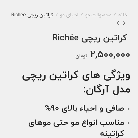
خانه
محصولات مو
احیای مو
کراتین ریچی Richée
کراتین ریچی Richée
2,500,000
تومان
ویژگی های کراتین ریچی
مدل آرگان:
صافی و احیاء بالای 90%
مناسب انواع مو حتی موهای
کراتینه