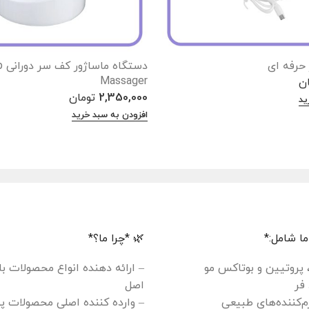
حرفه ای
دست
Massager
ان
2,350,000
تومان
ید
افزودن به سبد خرید
ا شامل:*
🌿 *چرا ما؟*
، پروتیین و بوتاکس مو
– ارائه دهنده انواع محصولات ب
فر
اصل
م‌کننده‌های طبیعی
– وارده کننده اصلی محصولات پ