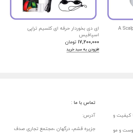
گاه ماساژور کف سر دورانی A Scalp
ای دی بخوردار حرفه ای کلسیم تراپی
د
اسپافیس
0
17,200,000
تومان
ا
افزودن به سبد خرید
تماس با ما :
ا کیفیت و
آدرس:
جزیره قشم، درگهان ،مجتمع تجاری صدف
وست و مو