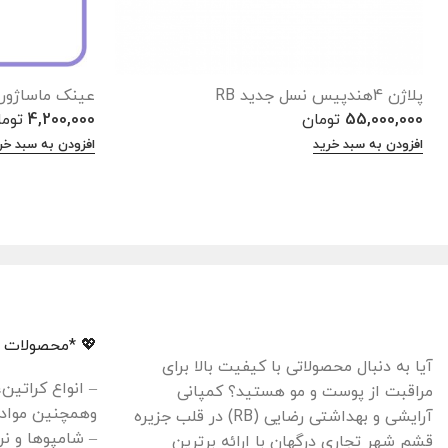
پلاژن 4هندپیس نسل جدید RB
عینک ماساژور 
55,000,000
تومان
4,200,000
توم
افزودن به سبد خرید
افزودن به سبد خر
💖 *محصولات م
آیا به دنبال محصولاتی با کیفیت بالا برای
– انواع کراتین
مراقبت از پوست و مو هستید؟ کمپانی
وهمچنین مواد 
آرایشی و بهداشتی رضایی (RB) در قلب جزیره
– شامپوها و نر
قشم شهر تجاری درگهان با ارائه برترین