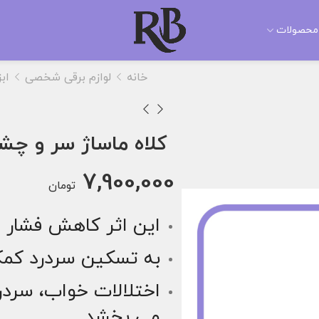
محصولات
خانه
لوازم برقی شخصی
اب
کلاه ماساژ سر و چش
7,900,000
تومان
این اثر کاهش فشار خ
به تسکین سردرد کمک
اختلالات خواب، سردرد
می بخشد.