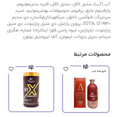
آب (آب)، ستیل الکل، ستیل الکل، کلرید ستریمونیوم،
پارافینوم مایع، پرفیوم، متوسولفات بهنتریمونیم، اسید
سیتریک، فنوکسی اتانول، سیکلوپنتازیلوکسان، دی سدیم
EDTA، CI 19140، پروبن پارابنل، دی متیل پارابنوت، دی متیل
پارابنوت، ایلپارابن، میوه پاسی فلورا اینکارناتا عصاره، هگزیل
سینام، بنزیل بنزوات، لیمونن، آلفا ایزومتیل یونون.
محصولات مرتبط
فروخته شد