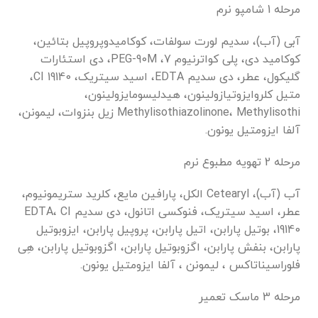
مرحله 1 شامپو نرم
آبی (آب)، سدیم لورت سولفات، کوکامیدوپروپیل بتائین،
کوکامید دی، پلی کواترنیوم 7، PEG-90M، دی استئارات
گلیکول، عطر، دی سدیم EDTA، اسید سیتریک، CI 19140،
متیل کلروایزوتیازولینون، هیدلیسومایزولینون،
Methylisothiazolinone، Methylisothi زیل بنزوات، لیمونن،
آلفا ایزومتیل یونون.
مرحله 2 تهویه مطبوع نرم
آب (آب)، Cetearyl الکل، پارافین مایع، کلرید ستریمونیوم،
عطر، اسید سیتریک، فنوکسی اتانول، دی سدیم EDTA، CI
19140، بوتیل پارابن، اتیل پارابن، پروپیل پارابن، ایزوبوتیل
پارابن، بنفش پارابن، اگزوبوتیل پارابن، اگزوبوتیل پارابن، هِی
فلوراسیناتاکس ، لیمونن ، آلفا ایزومتیل یونون.
مرحله 3 ماسک تعمیر