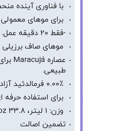
با فناوری آینده منحص
برای موهای معمولی 
-فقط 20 دقیقه عمل.
موهای صاف برزیلی ش
عصاره á
طبیعی.
0.00٪ فرمالدئید آزاد.
برای استفاده حرفه ا
وزن: 1 لیتر، 33.8 fl.oz.
تضمین اصالت