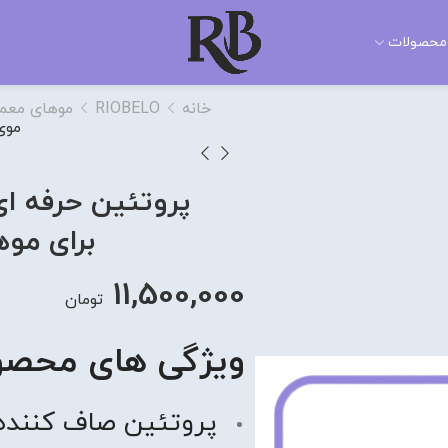
محصولات
خانه
RIOBELO
موهای معمو
موی
پروتئین حرفه ای
برای مو
11,500,000
تومان
ویژگی های محصو
پروتئین صاف کننده