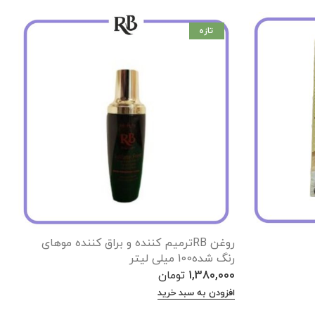
تازه
روغن RBترمیم کننده و براق کننده موهای
م
رنگ شده100 میلی لیتر
0
1,380,000
تومان
ا
افزودن به سبد خرید