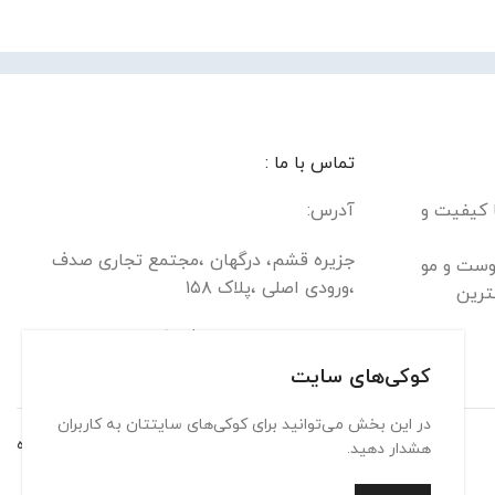
تماس با ما :
ا کیفیت و
آدرس:
جزیره قشم، درگهان ،مجتمع تجاری صدف
وست و مو
،ورودی اصلی ،پلاک ۱۵۸
ترین
تلفن : 09900313631/09303393903
کوکی‌های سایت
در این بخش می‌توانید برای کوکی‌های سایتتان به کاربران
تماس با ما
حریم شخصی
شرایط استفاده
هشدار دهید.