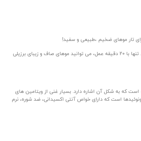
رای تار موهای ضخیم ،طبیعی و سفید!
فرموله شده با فناوری انحصاری آینده، این پروتئین به بهبود سلامت مو کمک می کند و در عین حال نتایج دلخواه را به شما می دهد. تنها با 20 دقیقه عمل، می توانید موهای صاف و زیبای برزیلی
 می آید، جایی که “murukuia” به معنای غذای تهیه شده در کدو است که به شکل آن اشاره دارد. بسیار غنی از ویتامین های
یوفلاونوئیدها است که دارای خواص آنتی اکسیدانی، ضد شوره، نرم