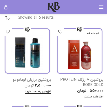
پروتئین مو
خانه
RIOBELO
پروتئین مو
Showing all 5 results
فروخته شد
پروتئین A رزگلد PROTEIN
پروتئین برزیلی لومافوفو
ROSE GOLD
2,500,000
تومان
1,550,000
تومان
افزودن به سبد خرید
اطلاعات بیشتر