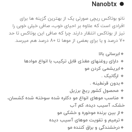
⏺ Nanobtx
نانو بوتاکس ریچی صورتی یک از بهترین گزینه ها برای
افرادی است که علاوه بر احیای خوب، صافی خیلی خوبی را
نیز از بوتاکس انتظار دارند. چرا که صافی این بوتاکس تا حد
70 درصد و یا برای بعضی از موها تا 80 درصد هم میرسد.
🔸
ابرسانی بالا
🔸 دارای روغنهای مغذی قابل ترکیب با انواع موادها
🔸ابریشمی کردن مو
🔸 ارگانیک .
🔸بدون قرنطینه .
🔸 محصول کشور ریچ برزیل
🔸 مناسب موهای انواع مو دکلره شده سوخته شده کشسان،
خشک، آسیب دیده، کم آب
🔸از بین برنده موخوره و خشکی مو
🔸ترمیم و تقویت موهای آسیب دیده
🔸درخشندگی و براق کننده مو