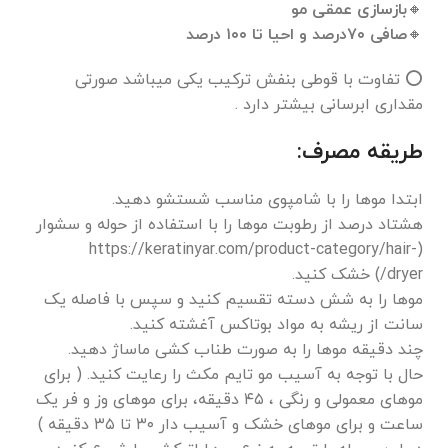
🔸بازسازی عمقی مو
🔸صافی ۷۰درصد و احیا تا ۱۰۰ درصد
⭕ تفاوت با قوطی بنفش ترکیب یکی میباشد صورتی
مقداری ابرسانی بیشتر دارد .
طریقه مصرف:
ابتدا موها را با شامپوی مناسب شستشو دهید.
هشتاد درصد از رطوبت موها را با استفاده از حوله و سشوار
(https://keratinyar.com/product-category/hair-
dryer/) خشک کنید.
موها را به شش دسته تقسیم کنید و سپس با فاصله یک
سانت از ریشه به مواد بوتاکس آغشته کنید.
چند دقیقه موها را به صورت طناب کشی ماساژ دهید.
حال با توجه به آسیب مو تایم مکث را رعایت کنید. ( برای
موهای معمولی و رنگی ، ۴۵ دقیقه، برای موهای وز و فر یک
ساعت و برای موهای خشک و آسیب دار ۳۰ تا ۳۵ دقیقه )