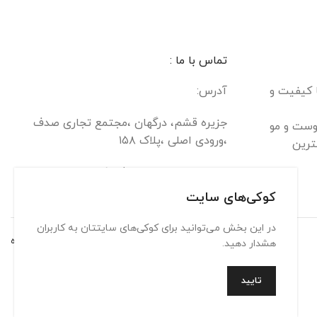
تماس با ما :
ا کیفیت و
آدرس:
جزیره قشم، درگهان ،مجتمع تجاری صدف
وست و مو
،ورودی اصلی ،پلاک ۱۵۸
ترین
تلفن : 09900313631/09303393903
کوکی‌های سایت
در این بخش می‌توانید برای کوکی‌های سایتتان به کاربران
تماس با ما
حریم شخصی
شرایط استفاده
هشدار دهید.
تایید