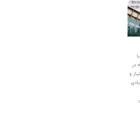
ا
 در
از و
یادی