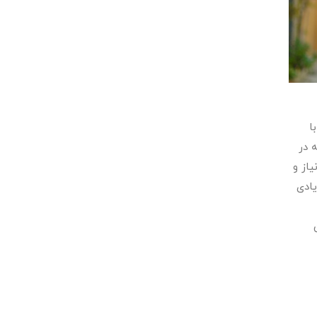
ا
 در
از و
یادی