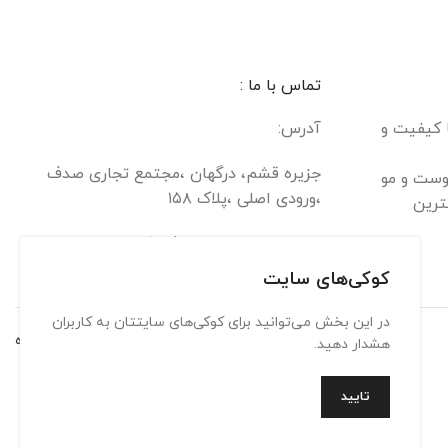
تماس با ما :
ا کیفیت و
آدرس:
جزیره قشم، درگهان ،مجتمع تجاری صدف
وست و مو
،ورودی اصلی ،پلاک ۱۵۸
ترین
تلفن : 09900313631/09303393903
کوکی‌های سایت
در این بخش می‌توانید برای کوکی‌های سایتتان به کاربران
تماس با ما
حریم شخصی
شرایط استفاده
هشدار دهید.
تایید